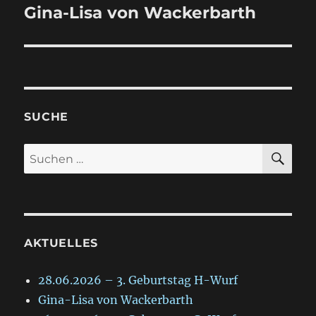
Gina-Lisa von Wackerbarth
Nächster
Beitrag:
SUCHE
SU
Suche
nach:
AKTUELLES
28.06.2026 – 3. Geburtstag H-Wurf
Gina-Lisa von Wackerbarth