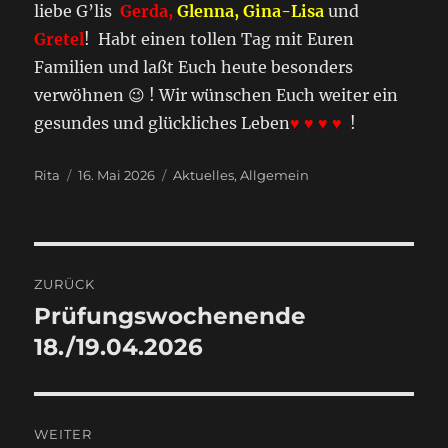
liebe G’lis
Gerda,
Glenna, Gina-Lisa
und
Gretel
! Habt einen tollen Tag mit Euren
Familien und laßt Euch heute besonders
verwöhnen 😉 ! Wir wünschen Euch weiter ein
gesundes und glückliches Leben
♥ ♥ ♥ ♥
!
Autor
Veröffentlicht
Kategorien
Rita
16. Mai 2026
Aktuelles
,
Allgemein
am
Beitragsnavigation
ZURÜCK
Prüfungswochenende
Vorheriger
Beitrag:
18./19.04.2026
WEITER