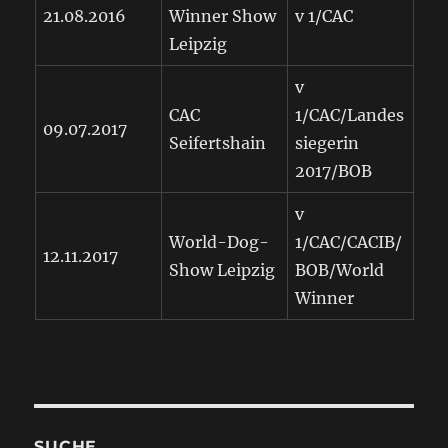
21.08.2016
Winner Show
v 1/CAC
Leipzig
v
CAC
1/CAC/Landes
09.07.2017
Seifertshain
siegerin
2017/BOB
v
World-Dog-
1/CAC/CACIB/
12.11.2017
Show Leipzig
BOB/World
Winner
SUCHE