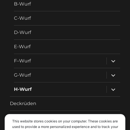
B-Wurf
C-Wurf
D-Wurf
E-Wurf
Unterme
F–Wurf
anzeigen
Unterme
G-Wurf
anzeigen
Unterme
H-Wurf
anzeigen
Deckrüden
Fotos
This website stores cookies on your computer. These cookies are
used to provide a more personalized experience and to track your