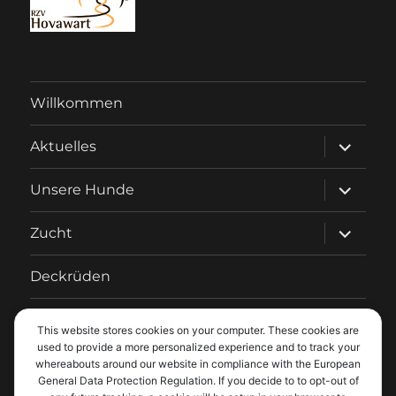
Willkommen
Unterme
Aktuelles
anzeigen
Unterme
Unsere Hunde
anzeigen
Unterme
Zucht
anzeigen
Deckrüden
Fotos
This website stores cookies on your computer. These cookies are
used to provide a more personalized experience and to track your
Unterme
Regenbogenbrücke
whereabouts around our website in compliance with the European
anzeigen
General Data Protection Regulation. If you decide to to opt-out of