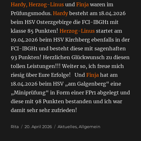
Hardy, Herzog-Linus
und
Finja
waren im
Prüfungsmodus.
Hardy
besteht am 18.04.2026
beim HSV Osterzgebirge die FCI-IBGH1 mit
klasse 85 Punkten!
Herzog-Linus
startet am
19.04.2026 beim HSV Kirchberg ebenfalls in der
FCI-IBGH1 und besteht diese mit sagenhaften
93 Punkten! Herzlichen Glückwunsch zu diesen
tollen Leistungen!!! Weiter so, ich freue mich
riesig über Eure Erfolge! Und
Finja
hat am
18.04.2026 beim HSV „am Galgenberg“ eine
„Miniprüfung“ in Form einer FPr1 abgelegt und
diese mit 98 Punkten bestanden und ich war
damit sehr sehr zufrieden!
Autor
Veröffentlicht
Kategorien
Rita
20. April 2026
Aktuelles
,
Allgemein
am