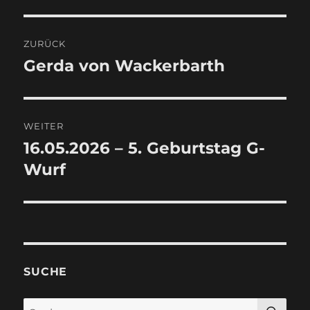
Beitragsnavigation
ZURÜCK
Gerda von Wackerbarth
Vorheriger
Beitrag:
WEITER
16.05.2026 – 5. Geburtstag G-
Nächster
Beitrag:
Wurf
SUCHE
SU
Suche