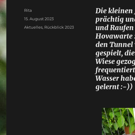
Die kleinen
Autor
Rita
prächtig und
Veröffentlicht
15. August 2023
am
und Raufen 
Kategorien
Aktuelles
,
Rückblick 2023
Hovawarte :-
den Tunnel 
gespielt, d
Wiese gezog
frequentier
Wasser habe
gelernt :-))