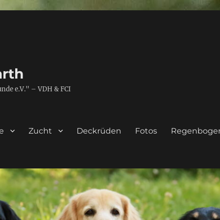
rth
unde e.V." – VDH & FCI
e
Zucht
Deckrüden
Fotos
Regenboge